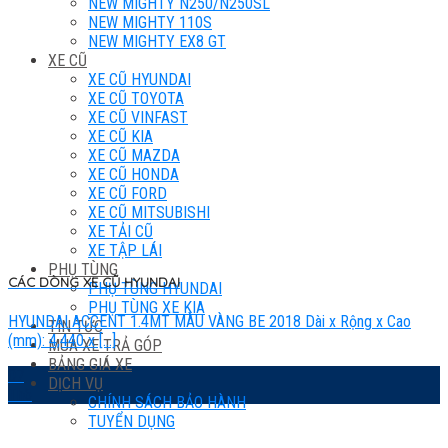
NEW MIGHTY N250/N250SL
NEW MIGHTY 110S
NEW MIGHTY EX8 GT
XE CŨ
XE CŨ HYUNDAI
XE CŨ TOYOTA
XE CŨ VINFAST
XE CŨ KIA
XE CŨ MAZDA
XE CŨ HONDA
XE CŨ FORD
XE CŨ MITSUBISHI
XE TẢI CŨ
XE TẬP LÁI
PHỤ TÙNG
CÁC DÒNG XE CŨ HYUNDAI
PHỤ TÙNG HYUNDAI
PHỤ TÙNG XE KIA
HYUNDAI ACCENT 1.4MT MÀU VÀNG BE 2018 Dài x Rộng x Cao
TIN TỨC
(mm): 4,440 x [...]
MUA XE TRẢ GÓP
BẢNG GIÁ XE
07
DỊCH VỤ
Th6
CHÍNH SÁCH BẢO HÀNH
TUYỂN DỤNG