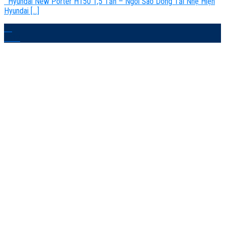
Hyundai New Porter H150 1,5 Tấn – Ngôi Sao Dòng Tải Nhẹ Hiện
Hyundai [...]
02
Th12