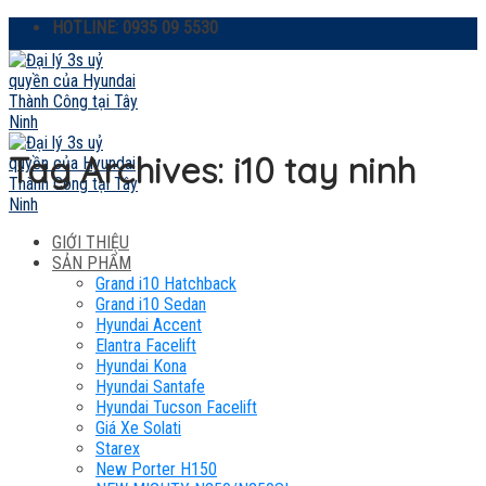
Skip
HOTLINE: 0935 09 5530
to
content
Tag Archives:
i10 tay ninh
GIỚI THIỆU
SẢN PHẨM
Grand i10 Hatchback
Grand i10 Sedan
Hyundai Accent
Elantra Facelift
Hyundai Kona
Hyundai Santafe
Hyundai Tucson Facelift
Giá Xe Solati
Starex
New Porter H150