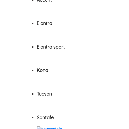
Elantra
Elantra sport
Kona
Tucson
Santafe