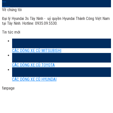
16
Th11
Về chúng tôi
Đại lý Hyundai 3s Tây Ninh - uỷ quyền Hyundai Thành Công Việt Nam
tại Tây Ninh. Hotline: 0935.09.5530.
Tin tức mới
05
Th11
CÁC DÒNG XE CŨ MITSUBISHI
13
Th6
CÁC DÒNG XE CŨ TOYOTA
07
Th6
CÁC DÒNG XE CŨ HYUNDAI
fanpage