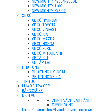
NEW MIGHTY N250/N250SL
NEW MIGHTY 110S
NEW MIGHTY EX8 GT
XE CŨ
XE CŨ HYUNDAI
XE CŨ TOYOTA
XE CŨ VINFAST
XE CŨ KIA
XE CŨ MAZDA
XE CŨ HONDA
XE CŨ FORD
XE CŨ MITSUBISHI
XE TẢI CŨ
XE TẬP LÁI
PHỤ TÙNG
PHỤ TÙNG HYUNDAI
PHỤ TÙNG XE KIA
TIN TỨC
MUA XE TRẢ GÓP
BẢNG GIÁ XE
DỊCH VỤ
CHÍNH SÁCH BẢO HÀNH
TUYỂN DỤNG
Image Column
https://hyundai-tayninh.com/wp-